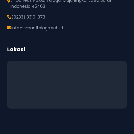
Jl. Ganeas No.05, Talaga, Majalengka, Jawa Barat,
Indonesia 45463
(0233) 3319-373
info@sman1talaga.sch.id
Lokasi